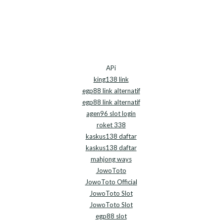
APi
king138 link
egp88 link alternatif
egp88 link alternatif
agen96 slot login
roket 338
kaskus138 daftar
kaskus138 daftar
mahjong ways
JowoToto
JowoToto Official
JowoToto Slot
JowoToto Slot
egp88 slot