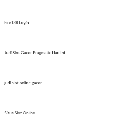
Fire138 Login
Judi Slot Gacor Pragmatic Hari Ini
judi slot online gacor
Situs Slot Online