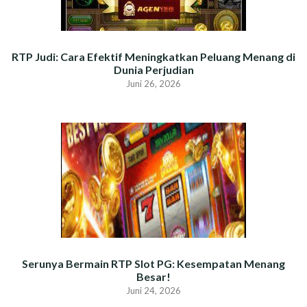
RTP Judi: Cara Efektif Meningkatkan Peluang Menang di
Dunia Perjudian
Juni 26, 2026
Serunya Bermain RTP Slot PG: Kesempatan Menang
Besar!
Juni 24, 2026