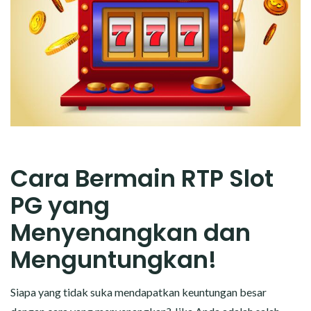
Cara Bermain RTP Slot
PG yang
Menyenangkan dan
Menguntungkan!
Siapa yang tidak suka mendapatkan keuntungan besar