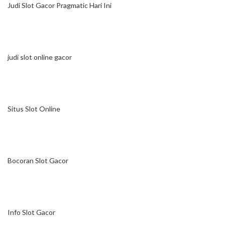
Judi Slot Gacor Pragmatic Hari Ini
judi slot online gacor
Situs Slot Online
Bocoran Slot Gacor
Info Slot Gacor