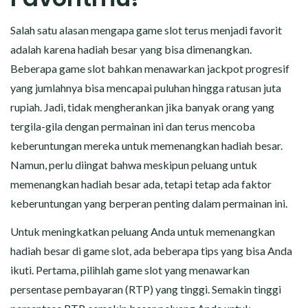
Salah satu alasan mengapa game slot terus menjadi favorit
adalah karena hadiah besar yang bisa dimenangkan.
Beberapa game slot bahkan menawarkan jackpot progresif
yang jumlahnya bisa mencapai puluhan hingga ratusan juta
rupiah. Jadi, tidak mengherankan jika banyak orang yang
tergila-gila dengan permainan ini dan terus mencoba
keberuntungan mereka untuk memenangkan hadiah besar.
Namun, perlu diingat bahwa meskipun peluang untuk
memenangkan hadiah besar ada, tetapi tetap ada faktor
keberuntungan yang berperan penting dalam permainan ini.
Untuk meningkatkan peluang Anda untuk memenangkan
hadiah besar di game slot, ada beberapa tips yang bisa Anda
ikuti. Pertama, pilihlah game slot yang menawarkan
persentase pembayaran (RTP) yang tinggi. Semakin tinggi