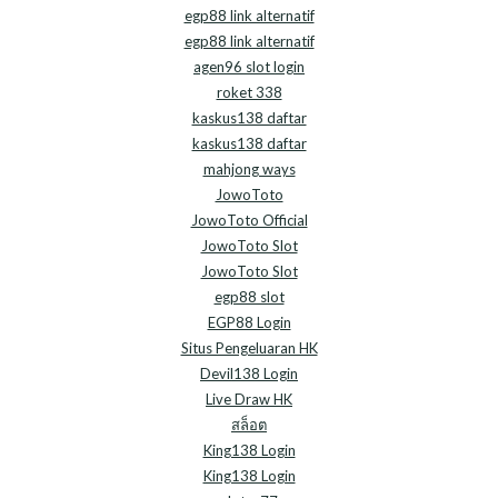
egp88 link alternatif
egp88 link alternatif
agen96 slot login
roket 338
kaskus138 daftar
kaskus138 daftar
mahjong ways
JowoToto
JowoToto Official
JowoToto Slot
JowoToto Slot
egp88 slot
EGP88 Login
Situs Pengeluaran HK
Devil138 Login
Live Draw HK
สล็อต
King138 Login
King138 Login