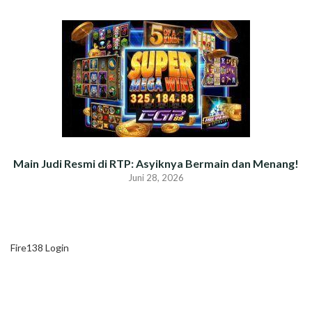
Main Judi Resmi di RTP: Asyiknya Bermain dan Menang!
Juni 28, 2026
Fire138 Login