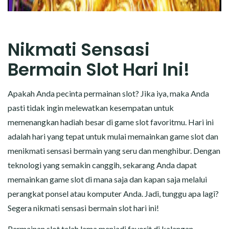
Nikmati Sensasi
Bermain Slot Hari Ini!
Apakah Anda pecinta permainan slot? Jika iya, maka Anda
pasti tidak ingin melewatkan kesempatan untuk
memenangkan hadiah besar di game slot favoritmu. Hari ini
adalah hari yang tepat untuk mulai memainkan game slot dan
menikmati sensasi bermain yang seru dan menghibur. Dengan
teknologi yang semakin canggih, sekarang Anda dapat
memainkan game slot di mana saja dan kapan saja melalui
perangkat ponsel atau komputer Anda. Jadi, tunggu apa lagi?
Segera nikmati sensasi bermain slot hari ini!
Permainan slot telah lama menjadi favorit di kalangan