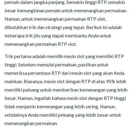
pemain dalam jangka panjang. Semakin tinggi RTP, semakin
besar kemungkinan pemain untuk memenangkan permainan.
Namun, untuk memenangkan permainan RTP slot,
dibutuhkan trik dan strategi yang tepat. Berikut ini adalah
beberapa trik jitu yang dapat membantu Anda untuk
memenangkan permainan RTP slot.
Trik pertama adalah memilih mesin slot yang memiliki RTP
tinggi. Sebelum memulai permainan, pastikan untuk
memeriksa persentase RTP dari mesin slot yang akan Anda
mainkan. Biasanya, mesin slot dengan RTP di atas 95% lebih
memiliki peluang untuk memberikan kemenangan yang lebih
besar. Namun, ingatlah bahwa mesin slot dengan RTP tinggi
tidak menjamin kemenangan yang lebih sering. Namun,
setidaknya Anda memiliki peluang yang lebih besar untuk
memenangkan permainan.