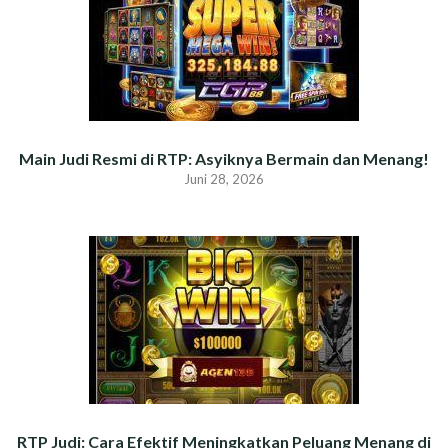
Main Judi Resmi di RTP: Asyiknya Bermain dan Menang!
Juni 28, 2026
RTP Judi: Cara Efektif Meningkatkan Peluang Menang di