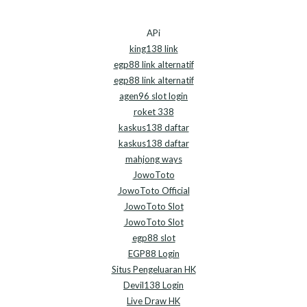
APi
king138 link
egp88 link alternatif
egp88 link alternatif
agen96 slot login
roket 338
kaskus138 daftar
kaskus138 daftar
mahjong ways
JowoToto
JowoToto Official
JowoToto Slot
JowoToto Slot
egp88 slot
EGP88 Login
Situs Pengeluaran HK
Devil138 Login
Live Draw HK