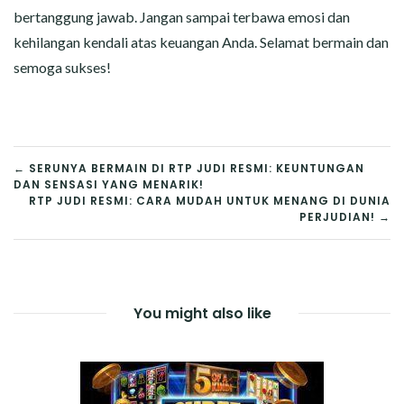
bertanggung jawab. Jangan sampai terbawa emosi dan
kehilangan kendali atas keuangan Anda. Selamat bermain dan
semoga sukses!
NAVIGASI
← SERUNYA BERMAIN DI RTP JUDI RESMI: KEUNTUNGAN
DAN SENSASI YANG MENARIK!
POS
RTP JUDI RESMI: CARA MUDAH UNTUK MENANG DI DUNIA
PERJUDIAN! →
You might also like